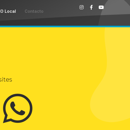
EO Local
Contacto
ites