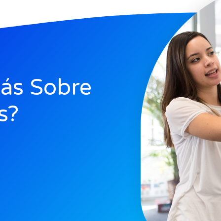
ás Sobre
s?