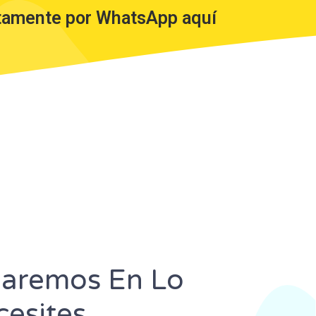
tamente por WhatsApp aquí
daremos En Lo
esites.