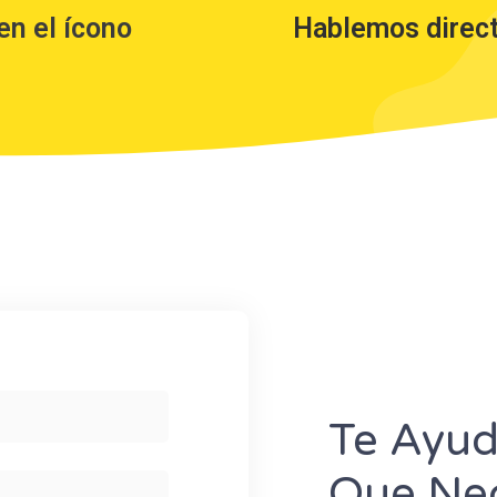
en el ícono
Hablemos direc
Te Ayu
Que Nec