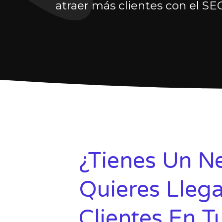
atraer más clientes con el SEO
¿Tienes Un N
Quieres Lleg
Clientes En T