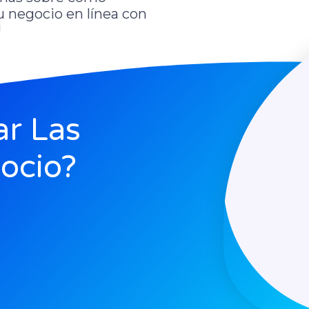
 negocio en línea con
!
r Las
ocio?