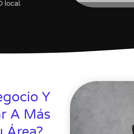
 local.
egocio Y
ar A Más
u Área?