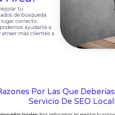
ejorar tu
ltados de búsqueda
 lugar correcto.
podemos ayudarte a
 atraer más clientes a
Razones Por Las Que Deberías
Servicio De SEO Local
úsquedas locales:
Nos enfocamos en mejorar tu posici