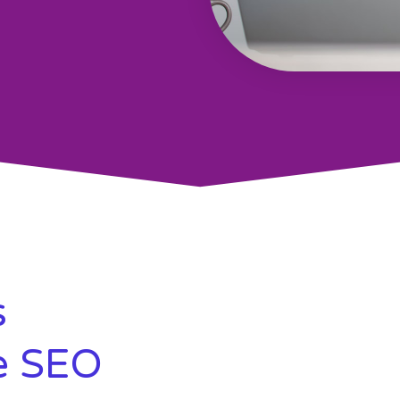
s
e SEO