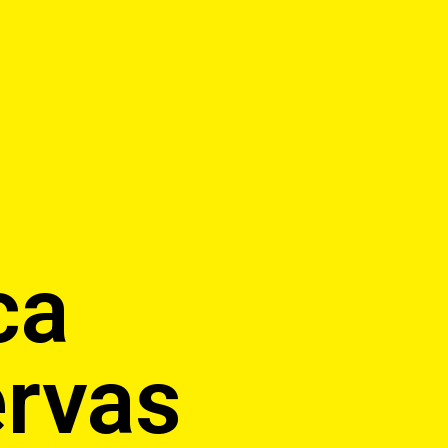
ca
ervas